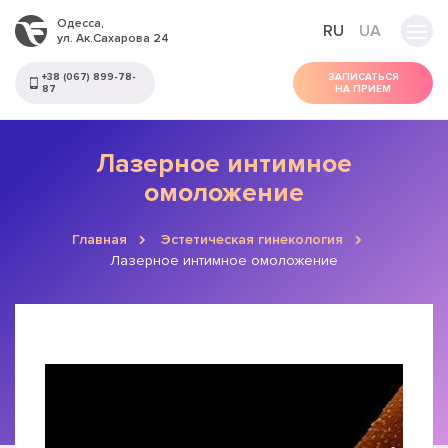
Одесса,
RU
UA
ул. Ак.Сахарова 24
+38 (067) 899-78-
ЗАПИСАТЬСЯ
87
НА ПРИЕМ
Лазерное интимное
омоложение
Главная
Эстетическая гинекология
Лазерное интимное омоложение