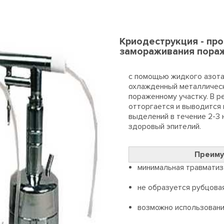
Криодеструкция - пр
замораживания пора
с помощью жидкого азота
охлажденный металлическ
пораженному участку. В р
отторгается и выводится 
выделений в течение 2-3 
здоровый эпителий.
Преиму
минимальная травматиз
не образуется рубцовая
возможно использовани