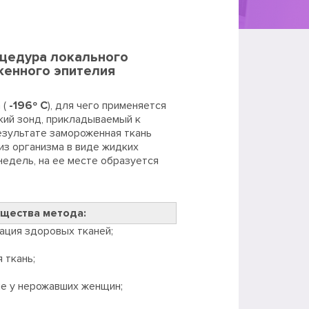
оцедура локального
женного эпителия
 (
-196º С
), для чего применяется
ий зонд, прикладываемый к
езультате замороженная ткань
из организма в виде жидких
недель, на ее месте образуется
щества метода:
ация здоровых тканей;
 ткань;
е у нерожавших женщин;