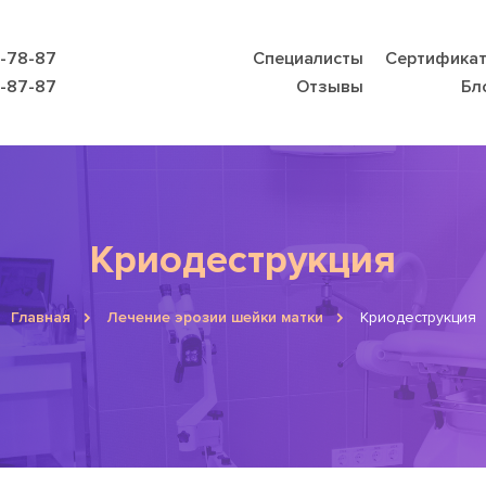
9-78-87
Специалисты
Сертифика
8-87-87
Отзывы
Бл
Криодеструкция
Главная
Лечение эрозии шейки матки
Криодеструкция