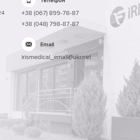
Телефон
24
+38 (067) 899-78-87
+38 (048) 798-87-87
Email
irismedical_email@ukr.net