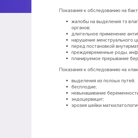
Показания к обследованию на бакт
жалобы на выделения тз вла
органов;
длительное применение анти
нарушение менструального ц
перед постановкой внутирмат
преждевременные роды, инфе
планируемое прерывание бер
Показания к обследованию на хла
выделения из полоых путей;
бесплодие;
невынашивание беременности
эндоцервицит;
эрозия шейки матки;патологи