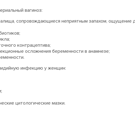
ериальный вагиноз:
галища, сопровождающиеся неприятным запахом, ощущение 
биотиков;
икла;
очного контрацептива;
кционные осложнения беременности в анамнезе;
еменности.
мидийную инфекцию у женщин:
;
ческие цитологические мазки.