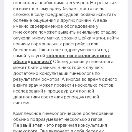
гинеколога необходимо регулярно. Но решиться
на визит к этому врачу бывает достаточно
сложно: в силу предрассудков, боязни испытать
болевые ощущения и других причин. А ведь
именно своевременное обследование у
гинеколога поможет выявить начальную стадию
опухоли, миому матки, эрозию шейки матки, найти
причину гормональных расстройств или
бесплодия. Так что же подразумевается под
самой услугой
«полное гинекологическое
обследование»?
Обследование у гинеколога
может быть разным. В некоторых случаях
достаточно консультации гинеколога по
результатам осмотра. А иногда во время одного
визита врач может провести несколько тестов,
исследований и процедур для полной
диагностики состояния репродуктивной
системы.
Комплексное гинекологическое обследование
обычно подразумевает несколько этапов.
Первый этап
- это первичная консультация
гинеколога. Она включает в себя беседу с