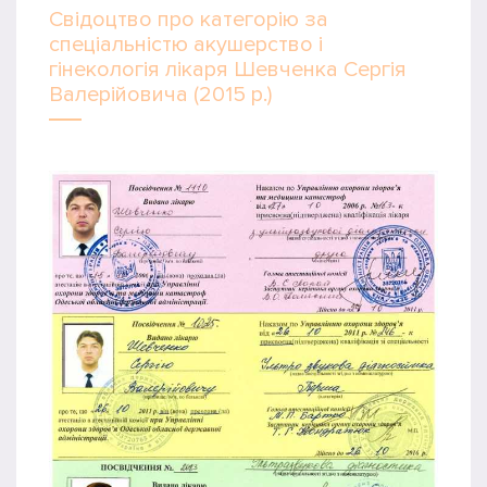
Свідоцтво про категорію за
спеціальністю акушерство і
гінекологія лікаря Шевченка Сергія
Валерійовича (2015 р.)