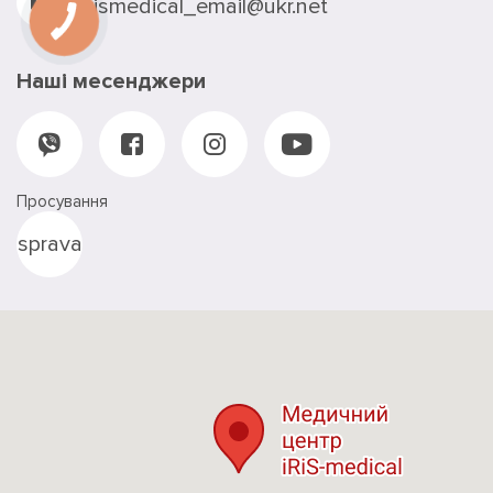
irismedical_email@ukr.net
Наші месенджери
Просування
sprava