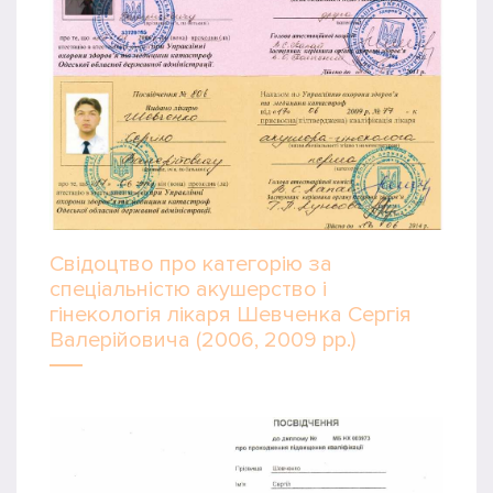
Свідоцтво про категорію за
спеціальністю акушерство і
гінекологія лікаря Шевченка Сергія
Валерійовича (2006, 2009 рр.)