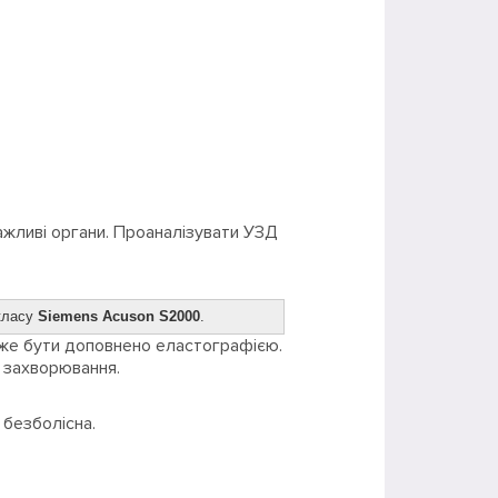
ажливі органи. Проаналізувати УЗД
 класу
Siemens Acuson S2000
.
оже бути доповнено еластографією.
 захворювання.
 безболісна.