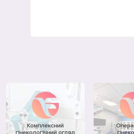
Комплексний
Опера
гінекологічний огляд
гінек