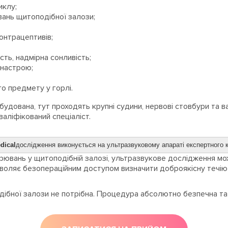
иклу;
вань щитоподібної залози;
онтрацептивів;
сть, надмірна сонливість;
 настрою;
го предмету у горлі.
дована, тут проходять крупні судини, нервові стовбури та в
аліфікований спеціаліст.
dical
дослідження виконується на ультразвуковому апараті експертного
орювань у щитоподібній залозі, ультразвукове дослідження м
зволяє безопераційним доступом визначити доброякісну течію
ібної залози не потрібна. Процедура абсолютно безпечна та