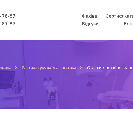
9-78-87
Фахівці
Сертифікат
8-87-87
Відгуки
Бло
ловна
Ультразвукова діагностика
УЗД щитоподібної зал