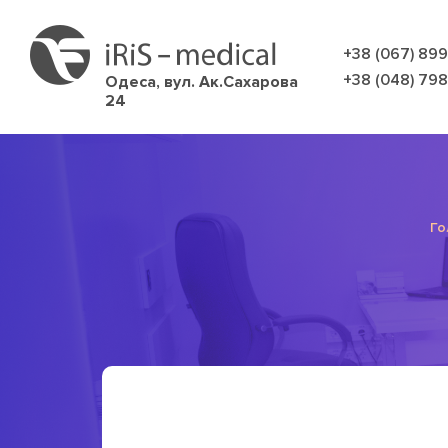
+38 (067) 89
+38 (048) 79
Одеса,
вул. Ак.Сахарова
24
Го