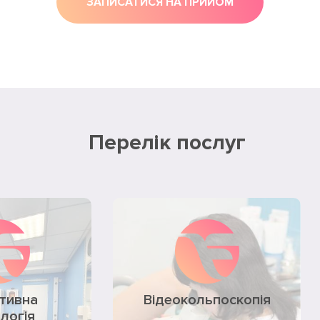
ЗАПИСАТИСЯ НА ПРИЙОМ
Перелік послуг
тивна
Відеокольпоскопія
ологія