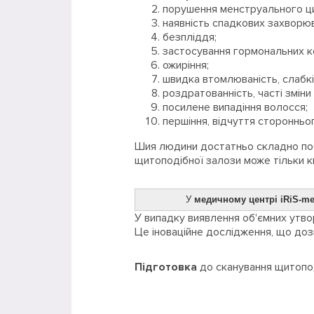
порушення менструального ц
наявність спадкових захворю
безпліддя;
застосування гормональних к
ожиріння;
швидка втомлюваність, слабкі
роздратованність, часті зміни
посилене випадіння волосся;
першіння, відчуття сторонньо
Шия людини достатньо складно побу
щитоподібної залози може тільки кв
У
медичному центрі iRiS-me
У випадку виявлення об'ємних утв
Це іноваційне дослідження, що до
Підготовка
до сканування щитопод