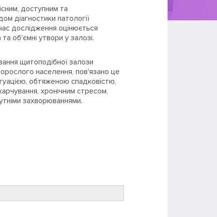
існим, доступним та
ом діагностики патології
 час дослідження оцінюється
та об'ємні утвори у залозі.
ання щитоподібної залози
орослого населення, пов'язано це
туацією, обтяженою спадковістю,
харчування, хронічним стресом,
путніми захворюваннями.