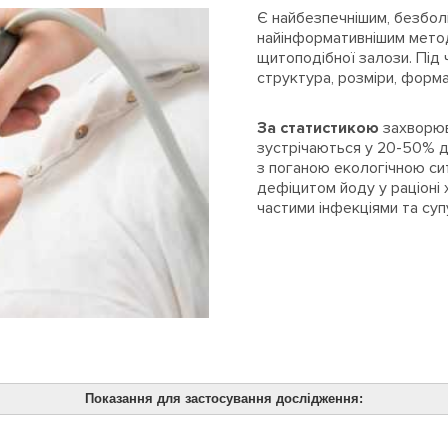
Є найбезпечнішим, безбол
найінформативнішим метод
щитоподібної залози. Під
структура, розміри, форма 
За статистикою
захворюв
зустрічаються у 20-50% д
з поганою екологічною си
дефіцитом йоду у раціоні 
частими інфекціями та су
Показання для застосування дослідження: