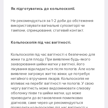
Як підготуватись до кольпоскопії.
Не рекомендується за 1-2 доби до обстеження
використовувати вагінальніі супозиторії чи
тампони, спринцювання, статевий контакт.
Кольпоскопія під час вагітності.
Кольпоскопія під час вагітності є безпечною для
жінки та для плоду. При виявленні будь-якого
захворювання шийки матки у вагітної, його
лікування відкладається після пологів. Але коли
виявлене загрожує життю жінки, це потребує
негайного втручання лікарів. Кольпоскопія не
впливає на перебіг вагітності чи пологів. У свою
чергу вагітність може видозмінювати слизову
оболонку піхви та шийки матки, що може
призводити до встановлення помилкових
діагнозів, саме через це рекомендується
проводити кольпоскопію під час вагітності у