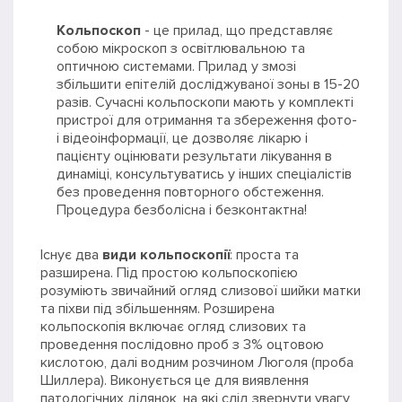
Кольпоскоп
- це прилад, що представляє
собою мікроскоп з освітлювальною та
оптичною системами. Прилад у змозі
збільшити епітелій досліджуваної зоны в 15-20
разів. Сучасні кольпоскопи мають у комплекті
пристрої для отримання та збереження фото-
і відеоінформації, це дозволяє лікарю і
пацієнту оцінювати результати лікування в
динаміці, консультуватись у інших спеціалістів
без проведення повторного обстеження.
Процедура безболісна і безконтактна!
Існує два
види кольпоскопії
: проста та
разширена. Під простою кольпоскопією
розуміють звичайний огляд слизової шийки матки
та піхви під збільшенням. Розширена
кольпоскопія включає огляд слизових та
проведення послідовно проб з 3% оцтовою
кислотою, далі водним розчином Люголя (проба
Шиллера). Виконується це для виявлення
патологічних ділянок, на які слід звернути увагу