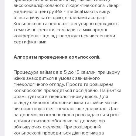
висококваліфікованого лікаря-гінеколога. Лікарі
медичного центру iRiS - medical мають вищу
атестаційну категорію, є членами асоціації
Кольпоскопії та неоплазії, регулярно відвідують
тематичні тренінги, семінари та міжнародні
конференції, що підтверджується численними
сертифікатами.
Алгоритм проведення кольпоскопії.
Процедура займає від 5 до 15 хвилин, при цьому
жінка знаходиться в умовах звичайного
гінекологічного огляду. Проста та розширена
кольпоскопія проводяться послідовно. Пацієнтка
розміщується в гінекологічному кріслі. Для
огляду слизової оболонки піхви та шийки матки
використовується гінекологічне дзеркало. Далі
за допомогою кольпоскопа розглядаються різні
ділянки слизової оболонки за допомогою
збільшуючих окулярів. При розширенній
кольпоскопії проводиться діагностика за