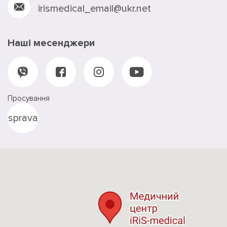
irismedical_email@ukr.net
Наші месенджери
Просування
sprava