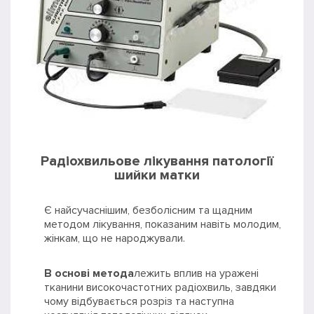
Радіохвильове лікування патології
шийки матки
Є найсучаснішим, безболісним та щадним
методом лікування, показаним навіть молодим,
жінкам, що не народжували.
В основі метода
лежить вплив на уражені
тканини високочастотних радіохвиль, завдяки
чому відбувається розріз та наступна