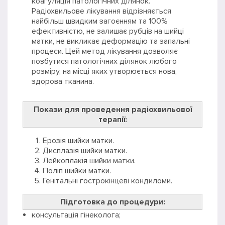
коагуляція патологічних ділянок.
Радіохвильове лікування відрізняється
найбільш швидким загоєнням та 100%
ефективністю, не залишає рубців на шийці
матки, не викликає деформацію та запальні
процеси. Цей метод лікування дозволяє
позбутися патологічних ділянок любого
розміру, на місці яких утворюється нова,
здорова тканина.
Покази для проведення радіохвильової
терапії:
Ерозія шийки матки.
Дисплазія шийки матки.
Лейкоплакія шийки матки.
Поліп шийки матки.
Генітальні гострокінцеві кондиломи.
Підготовка до процедури:
консультація гінеколога;