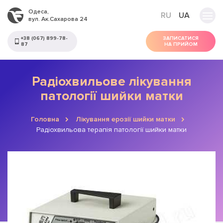
Одеса,
RU
UA
вул. Ак.Сахарова 24
+38 (067) 899-78-
ЗАПИСАТИСЯ
87
НА ПРИЙОМ
Радіохвильове лікування
патології шийки матки
Головна
Лікування ерозії шийки матки
Радіохвильова терапія патології шийки матки