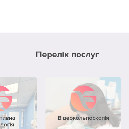
Перелік послуг
тивна
Відеокольпоскопія
ологія