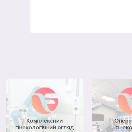
Комплексний
Опера
гінекологічний огляд
гінек