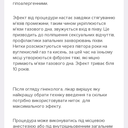
гіпоалергенними.
Эфект від процедури настає завдяки стягуванню
м'язів промежини, таким чином укріплюються
м'язи тазового дна, звужується вхід в піхву. Це
призводить до поліпшення сексуальних відчуттів,
профілактики запальних захворювань піхви.
Нитки розсмоктуються через півтора роки на
вуглекислий газ та кисень, за цей час на їхньому
місці утворюються фіброзні тяжі, які міцно
тримають м'язи тазового дна. Эфект триває біля
10 років.
Після огляду гінеколога, лікар вирішує яку
найкращу обрати техніку введення та скільки
потрібно використовувати ниток для
максимального эфекту.
Процедура може виконуватись під місцевою
анестезією або під внутрішньовенним загальним