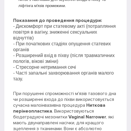
ліфтінга м'язів промежини.
Показання до проведення процедури:
- Дискомфорт при статевому акті (потрапляння
повітря в вагіну, зниженні сексуальних
відчуттів)
- При початкових стадіях опущення статевих
органів
- Розширений вхід в піхву (після травматичних
пологів, вікові зміни)
- Стресорне нетримання сечі
- Часті запальні захворювання органів малого
тазу.
При порушенні спроможності м'язів тазового дна
чи розширенні входа до піхви використовується
сучасна малоінвазивна процедура
Ниткова
перінеопластика
. Використовуються
біодеградуючі мезонитки
Vaginal Narrower
, які
мають двунаправлені насічки, для кращого
зцеплення з тканинами. Вони є абсолютно