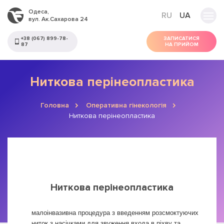
Одеса,
RU
UA
вул. Ак.Сахарова 24
+38 (067) 899-78-
ЗАПИСАТИСЯ
87
НА ПРИЙОМ
Ниткова перінеопластика
Головна
Оперативна гінекологія
Ниткова перінеопластика
Ниткова перінеопластика
малоінвазивна процедура з введенням розсмоктуючих
ниток з насічками для звуження входа в піхву та