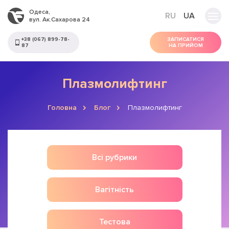
Одеса,
RU
UA
вул. Ак.Сахарова 24
+38 (067) 899-78-
ЗАПИСАТИСЯ
87
НА ПРИЙОМ
Плазмолифтинг
Головна
Блог
Плазмолифтинг
Всі рубрики
Вагітність
Тестова