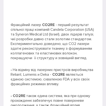
Фракційний лазер
CO2RE
- перший результат
спільної праці компаній Candela Corporation (USA)
та Syneron Medical Ltd (Israel), двох лідерів галузі,
чиї розробки давно стали золотим стандартом.
Експериментально доведено, що CO2 лазери
здатні реконструювати тканину з формуванням
коллагенових та еластинових волокон,
покращуючи її структуру и зовнішній вигляд.
• На відміну від лазерних пристроїв виробництва
Reliant, Lumenis и Deka -
CO2RE
являється
єдиною системою, схваленою FDA у всіх своїх
фракційних режимах впливу.
•
CO2RE
також єдина система, яка при одному
прохожденні забезпечує повне поверхневе
омолодження, а також фракційний вплив